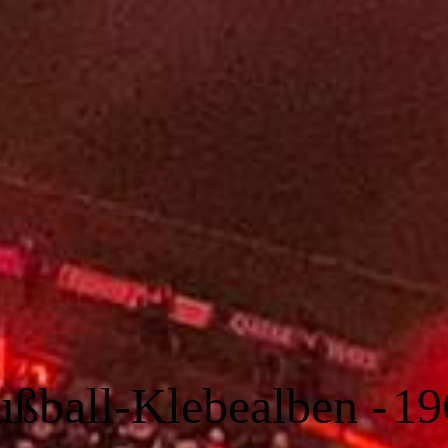
ußball-Klebealben -
19