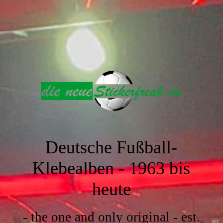
Deutsche Fußball-
Klebealben -
1963 bis
heute
- the one and only original - est.