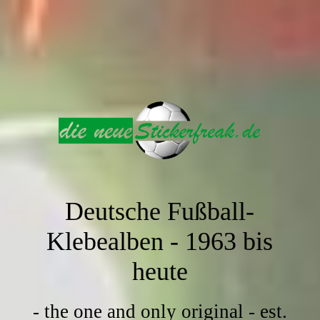
Deutsche Fußball-
Klebealben -
1963 bis
heute
- the one and only original - est.