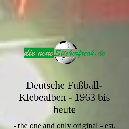
Deutsche Fußball-
Klebealben -
1963 bis
heute
- the one and only original - est.