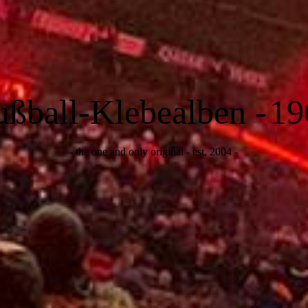
ußball-Klebealben -
19
- the one and only original - est. 2004 -