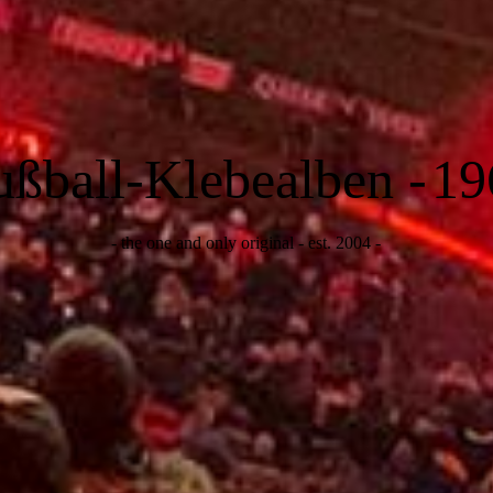
ußball-Klebealben -
19
- the one and only original - est. 2004 -