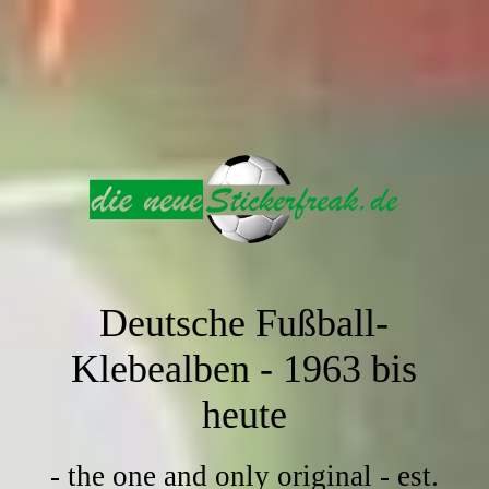
Deutsche Fußball-
Klebealben -
1963 bis
heute
- the one and only original - est.