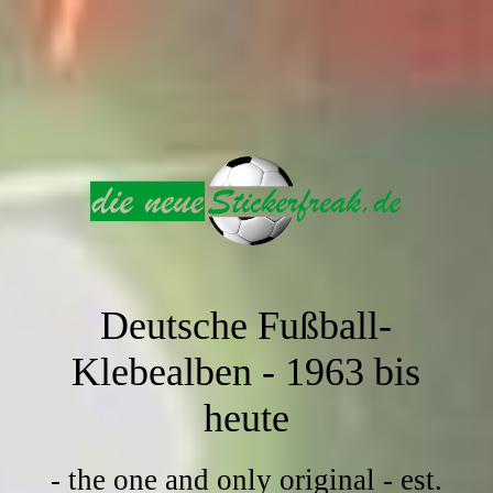
Deutsche Fußball-
Klebealben -
1963 bis
heute
- the one and only original - est.