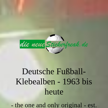
Deutsche Fußball-
Klebealben -
1963 bis
heute
- the one and only original - est.