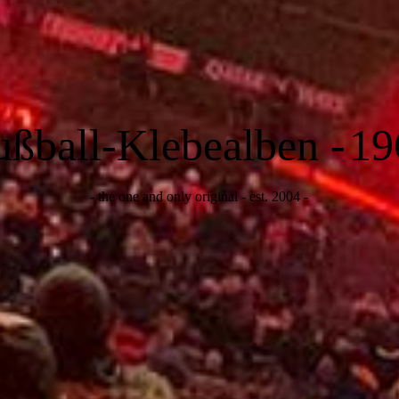
ußball-Klebealben -
19
- the one and only original - est. 2004 -