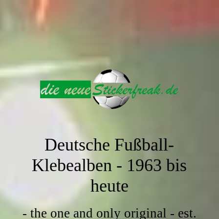
Deutsche Fußball-
Klebealben -
1963 bis
heute
- the one and only original - est.