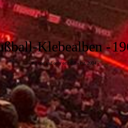
ußball-Klebealben -
19
- the one and only original - est. 2004 -