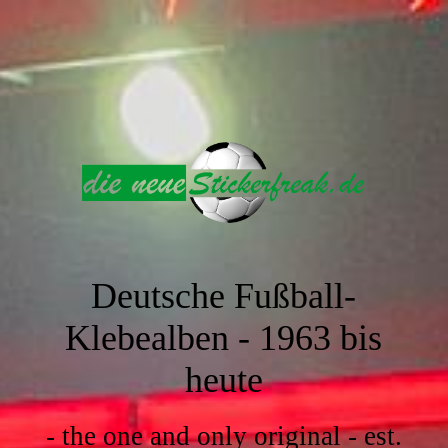
Deutsche Fußball-
Klebealben -
1963 bis
heute
- the one and only original - est.