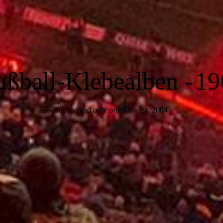
ußball-Klebealben -
19
- the one and only original - est. 2004 -