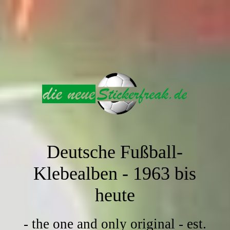
Deutsche Fußball-
Klebealben -
1963 bis
heute
- the one and only original - est.