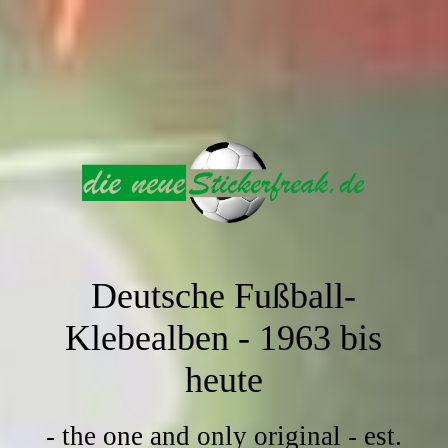
Deutsche Fußball-
Klebealben -
1963 bis
heute
- the one and only original - est.