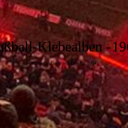
ußball-Klebealben -
19
- the one and only original - est. 2004 -