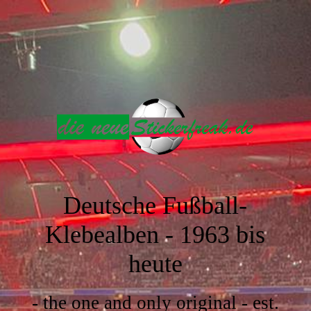
Deutsche Fußball-
Klebealben -
1963 bis
heute
- the one and only original - est.