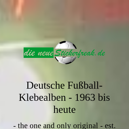
Deutsche Fußball-
Klebealben -
1963 bis
heute
- the one and only original - est.