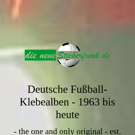
Deutsche Fußball-
Klebealben -
1963 bis
heute
- the one and only original - est.