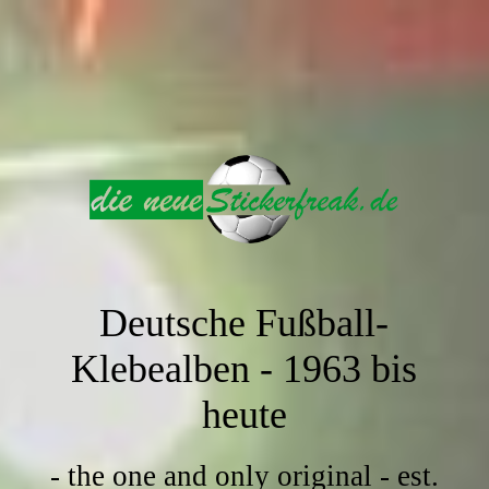
Deutsche Fußball-
Klebealben -
1963 bis
heute
- the one and only original - est.