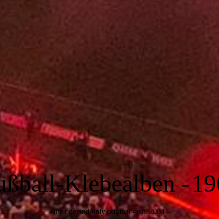
ußball-Klebealben -
19
- the one and only original - est. 2004 -