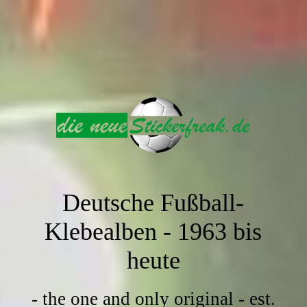
Deutsche Fußball-
Klebealben -
1963 bis
heute
- the one and only original - est.