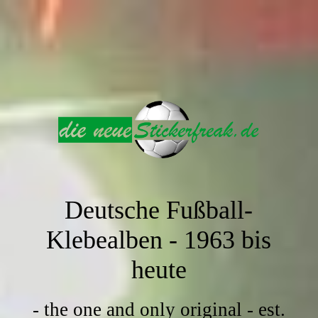
Deutsche Fußball-
Klebealben -
1963 bis
heute
- the one and only original - est.