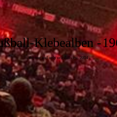
ußball-Klebealben -
19
- the one and only original - est. 2004 -