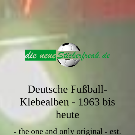
Deutsche Fußball-
Klebealben -
1963 bis
heute
- the one and only original - est.